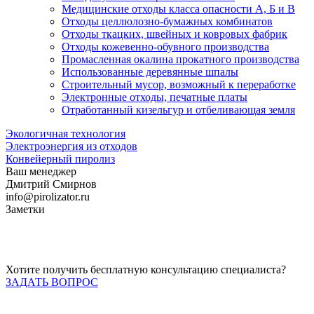
Медицинские отходы класса опасности А, Б и В
Отходы целлюлозно-бумажных комбинатов
Отходы ткацких, швейных и ковровых фабрик
Отходы кожевенно-обувного производства
Промасленная окалина прокатного производства
Использованные деревянные шпалы
Строительный мусор, возможный к переработке
Электронные отходы, печатные платы
Отработанный кизельгур и отбеливающая земля
Экологичная технология
Электроэнергия из отходов
Конвейерный пиролиз
Ваш менеджер
Дмитрий Смирнов
info@pirolizator.ru
Заметки
Хотите получить бесплатную консультацию специалиста?
ЗАДАТЬ ВОПРОС