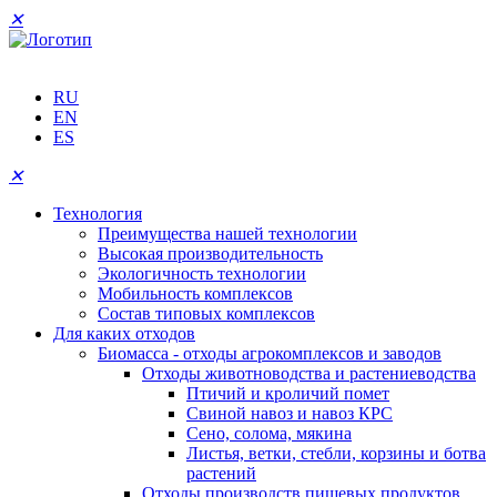
✕
RU
EN
ES
✕
Технология
Преимущества нашей технологии
Высокая производительность
Экологичность технологии
Мобильность комплексов
Состав типовых комплексов
Для каких отходов
Биомасса - отходы агрокомплексов и заводов
Отходы животноводства и растениеводства
Птичий и кроличий помет
Свиной навоз и навоз КРС
Сено, солома, мякина
Листья, ветки, стебли, корзины и ботва
растений
Отходы производств пищевых продуктов