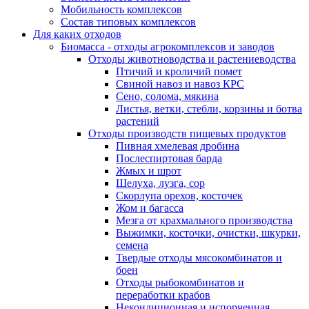
Мобильность комплексов
Состав типовых комплексов
Для каких отходов
Биомасса - отходы агрокомплексов и заводов
Отходы животноводства и растениеводства
Птичий и кроличий помет
Свиной навоз и навоз КРС
Сено, солома, мякина
Листья, ветки, стебли, корзины и ботва
растений
Отходы производств пищевых продуктов
Пивная хмелевая дробина
Послеспиртовая барда
Жмых и шрот
Шелуха, лузга, сор
Скорлупа орехов, косточек
Жом и багасса
Мезга от крахмального производства
Выжимки, косточки, очистки, шкурки,
семена
Твердые отходы мясокомбинатов и
боен
Отходы рыбокомбинатов и
переработки крабов
Некондиционная и испорченная