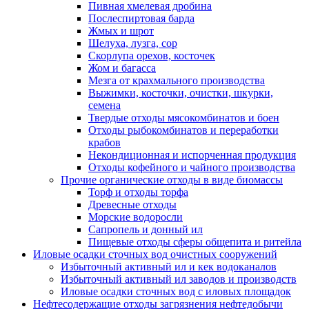
Пивная хмелевая дробина
Послеспиртовая барда
Жмых и шрот
Шелуха, лузга, сор
Скорлупа орехов, косточек
Жом и багасса
Мезга от крахмального производства
Выжимки, косточки, очистки, шкурки,
семена
Твердые отходы мясокомбинатов и боен
Отходы рыбокомбинатов и переработки
крабов
Некондиционная и испорченная продукция
Отходы кофейного и чайного производства
Прочие органические отходы в виде биомассы
Торф и отходы торфа
Древесные отходы
Морские водоросли
Сапропель и донный ил
Пищевые отходы сферы общепита и ритейла
Иловые осадки сточных вод очистных сооружений
Избыточный активный ил и кек водоканалов
Избыточный активный ил заводов и производств
Иловые осадки сточных вод с иловых площадок
Нефтесодержащие отходы загрязнения нефтедобычи