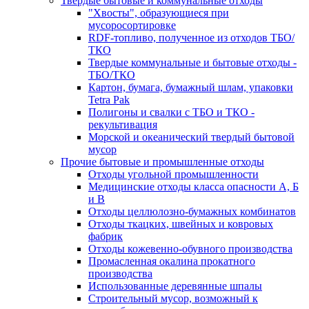
Твердые бытовые и коммунальные отходы
"Хвосты", образующиеся при
мусоросортировке
RDF-топливо, полученное из отходов ТБО/
ТКО
Твердые коммунальные и бытовые отходы -
ТБО/ТКО
Картон, бумага, бумажный шлам, упаковки
Tetra Pak
Полигоны и свалки с ТБО и ТКО -
рекультивация
Морской и океанический твердый бытовой
мусор
Прочие бытовые и промышленные отходы
Отходы угольной промышленности
Медицинские отходы класса опасности А, Б
и В
Отходы целлюлозно-бумажных комбинатов
Отходы ткацких, швейных и ковровых
фабрик
Отходы кожевенно-обувного производства
Промасленная окалина прокатного
производства
Использованные деревянные шпалы
Строительный мусор, возможный к