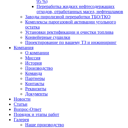
95 %)
Переработка жидких нефтесодержащих
отходов, отработанных масел, нефтешламов
Заводы пиролизной переработки ТБО/ТКО
Комплексы парогазовой активации угольного
остатка
Установки ректификации и очистки топлива
Конвейерные сушилки
Проектирование по вашему ТЗ и инжиниринг
Компания
О компании
Миссия
История
Производство
Команда
Партнеры
Контакты
Реквизиты
Документы
Новости
Статьи
Вопрос-Ответ
Порядок и этапы работ
Галерея
Наше производство