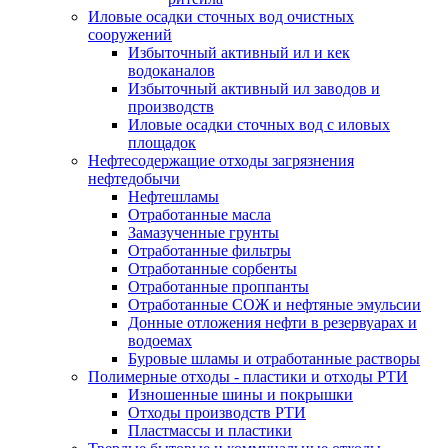
Иловые осадки сточных вод очистных
сооружений
Избыточный активный ил и кек
водоканалов
Избыточный активный ил заводов и
производств
Иловые осадки сточных вод с иловых
площадок
Нефтесодержащие отходы загрязнения
нефтедобычи
Нефтешламы
Отработанные масла
Замазученные грунты
Отработанные фильтры
Отработанные сорбенты
Отработанные проппанты
Отработанные СОЖ и нефтяные эмульсии
Донные отложения нефти в резервуарах и
водоемах
Буровые шламы и отработанные растворы
Полимерные отходы - пластики и отходы РТИ
Изношенные шины и покрышки
Отходы производств РТИ
Пластмассы и пластики