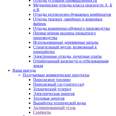
Отходы угольной промышленности
Медицинские отходы класса опасности А, Б
и В
Отходы целлюлозно-бумажных комбинатов
Отходы ткацких, швейных и ковровых
фабрик
Отходы кожевенно-обувного производства
Промасленная окалина прокатного
производства
Использованные деревянные шпалы
Строительный мусор, возможный к
переработке
Электронные отходы, печатные платы
Отработанный кизельгур и отбеливающая
земля
Ваша выгода
Получаемые коммерческие продукты
Пиролизное топливо
Пиролизный газ (синтез-газ)
Технический углерод
Электрическая энергия
Тепловая энергия
Выработка технической воды
Активированный уголь
Сорбенты