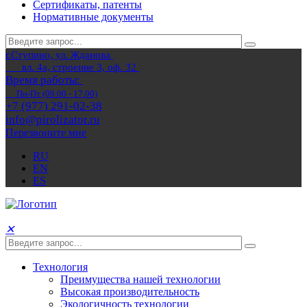
Сертификаты, патенты
Нормативные документы
г.Ступино, ул. Жданова
вл. 4а, строение 3, оф. 32
Время работы:
Пн-Пт (09.00 - 17.00)
+7 (977) 291-02-38
info@pirolizator.ru
Перезвоните мне
RU
EN
ES
✕
Технология
Преимущества нашей технологии
Высокая производительность
Экологичность технологии