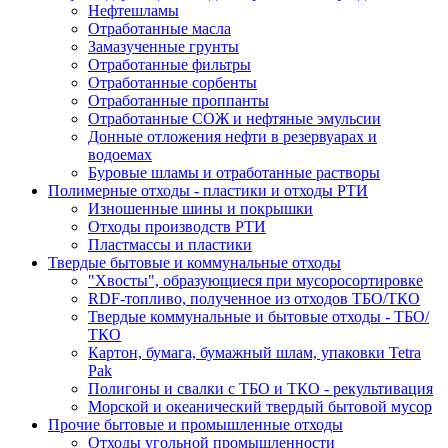
Нефтешламы
Отработанные масла
Замазученные грунты
Отработанные фильтры
Отработанные сорбенты
Отработанные проппанты
Отработанные СОЖ и нефтяные эмульсии
Донные отложения нефти в резервуарах и
водоемах
Буровые шламы и отработанные растворы
Полимерные отходы - пластики и отходы РТИ
Изношенные шины и покрышки
Отходы производств РТИ
Пластмассы и пластики
Твердые бытовые и коммунальные отходы
"Хвосты", образующиеся при мусоросортировке
RDF-топливо, полученное из отходов ТБО/ТКО
Твердые коммунальные и бытовые отходы - ТБО/
ТКО
Картон, бумага, бумажный шлам, упаковки Tetra
Pak
Полигоны и свалки с ТБО и ТКО - рекультивация
Морской и океанический твердый бытовой мусор
Прочие бытовые и промышленные отходы
Отходы угольной промышленности