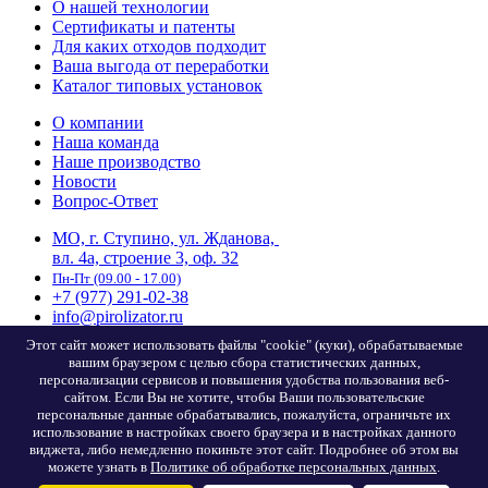
О нашей технологии
Сертификаты и патенты
Для каких отходов подходит
Ваша выгода от переработки
Каталог типовых установок
О компании
Наша команда
Наше производство
Новости
Вопрос-Ответ
МО, г. Ступино, ул. Жданова,
в
л. 4а, строение 3, оф. 32
Пн-Пт (09.00 - 17.00)
+7 (977) 291-02-38
info@pirolizator.ru
Этот сайт может использовать файлы "cookie" (куки), обрабатываемые
© 2025 ГК "Пиролизатор"
вашим браузером с целью сбора статистических данных,
Все права защищены.
персонализации сервисов и повышения удобства пользования веб-
сайтом. Если Вы не хотите, чтобы Ваши пользовательские
персональные данные обрабатывались, пожалуйста, ограничьте их
использование в настройках своего браузера и в настройках данного
виджета, либо немедленно покиньте этот сайт. Подробнее об этом вы
Политика обработки персональных данных
можете узнать в
Политике об обработке персональных данных
.