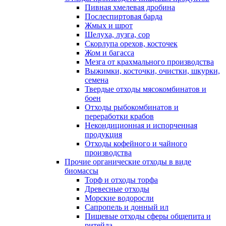
Пивная хмелевая дробина
Послеспиртовая барда
Жмых и шрот
Шелуха, лузга, сор
Скорлупа орехов, косточек
Жом и багасса
Мезга от крахмального производства
Выжимки, косточки, очистки, шкурки,
семена
Твердые отходы мясокомбинатов и
боен
Отходы рыбокомбинатов и
переработки крабов
Некондиционная и испорченная
продукция
Отходы кофейного и чайного
производства
Прочие органические отходы в виде
биомассы
Торф и отходы торфа
Древесные отходы
Морские водоросли
Сапропель и донный ил
Пищевые отходы сферы общепита и
ритейла