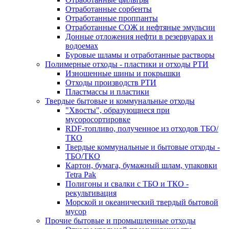
Отработанные сорбенты
Отработанные проппанты
Отработанные СОЖ и нефтяные эмульсии
Донные отложения нефти в резервуарах и
водоемах
Буровые шламы и отработанные растворы
Полимерные отходы - пластики и отходы РТИ
Изношенные шины и покрышки
Отходы производств РТИ
Пластмассы и пластики
Твердые бытовые и коммунальные отходы
"Хвосты", образующиеся при
мусоросортировке
RDF-топливо, полученное из отходов ТБО/
ТКО
Твердые коммунальные и бытовые отходы -
ТБО/ТКО
Картон, бумага, бумажный шлам, упаковки
Tetra Pak
Полигоны и свалки с ТБО и ТКО -
рекультивация
Морской и океанический твердый бытовой
мусор
Прочие бытовые и промышленные отходы