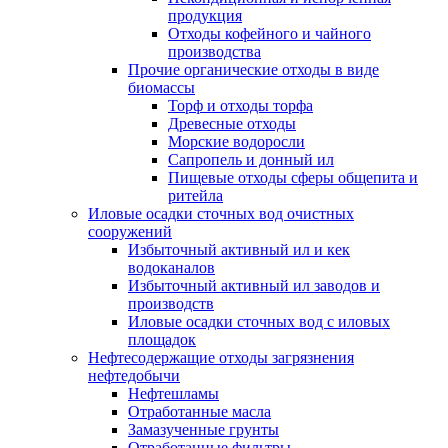
продукция
Отходы кофейного и чайного
производства
Прочие органические отходы в виде
биомассы
Торф и отходы торфа
Древесные отходы
Морские водоросли
Сапропель и донный ил
Пищевые отходы сферы общепита и
ритейла
Иловые осадки сточных вод очистных
сооружений
Избыточный активный ил и кек
водоканалов
Избыточный активный ил заводов и
производств
Иловые осадки сточных вод с иловых
площадок
Нефтесодержащие отходы загрязнения
нефтедобычи
Нефтешламы
Отработанные масла
Замазученные грунты
Отработанные фильтры