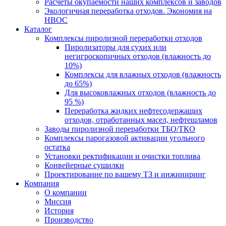
Расчеты окупаемости наших комплексов и заводов
Экологичная переработка отходов. Экономия на
НВОС
Каталог
Комплексы пиролизной переработки отходов
Пиролизаторы для сухих или
негигроскопичных отходов (влажность до
10%)
Комплексы для влажных отходов (влажность
до 65%)
Для высоковлажных отходов (влажность до
95 %)
Переработка жидких нефтесодержащих
отходов, отработанных масел, нефтешламов
Заводы пиролизной переработки ТБО/ТКО
Комплексы парогазовой активации угольного
остатка
Установки ректификации и очистки топлива
Конвейерные сушилки
Проектирование по вашему ТЗ и инжиниринг
Компания
О компании
Миссия
История
Производство